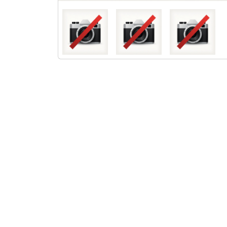
Chez Logavista, nous mettons tout en 
Lorsque vous tombez sous le charme 
vérifier les informations de l’annonce,
privilégier une prise de contact directe
et ne jamais envoyer d’argent sans avoir 