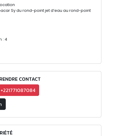
Location
bacar Sy du rond-point jet d’eau au rond-point
 : 4
RENDRE CONTACT
+221771087084
m
RIÉTÉ