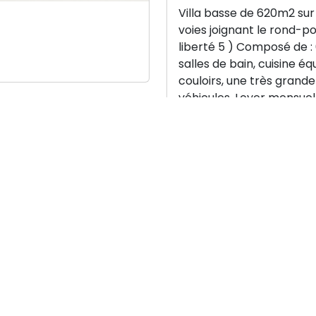
Villa basse de 620m2 sur
voies joignant le rond-po
liberté 5 ) Composé de :
salles de bain, cuisine 
couloirs, une très grande
véhicules. Loyer mensuel
œuvre pour vous offrir des annonces de qualité. Toutefois
d’un bien, prenez un petit moment pour :
 avec l’annonceur
visité le bien.