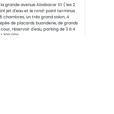
 la grande avenue Ababacar SY ( les 2
int jet d'eau et le rond-point terminus
 6 chambres, un très grand salon, 4
équipée de placards buanderie, de grands
 cour, réservoir d'eau, parking de 3 à 4
 1.700.000
, votre vigilance reste précieuse.